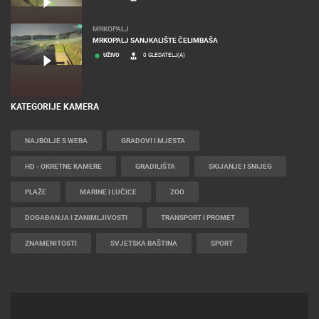
MRKOPALJ
MRKOPALJ SANJKALIŠTE ČELIMBAŠA
UŽIVO
0 GLEDATELJ(A)
KATEGORIJE KAMERA
NAJBOLJE S WEBA
GRADOVI I MJESTA
HD - OKRETNE KAMERE
GRADILIŠTA
SKIJANJE I SNIJEG
PLAŽE
MARINE I LUČICE
ZOO
DOGAĐANJA I ZANIMLJIVOSTI
TRANSPORT I PROMET
ZNAMENITOSTI
SVJETSKA BAŠTINA
SPORT