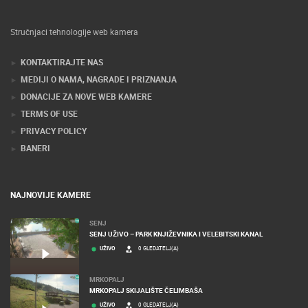
Stručnjaci tehnologije web kamera
KONTAKTIRAJTE NAS
MEDIJI O NAMA, NAGRADE I PRIZNANJA
DONACIJE ZA NOVE WEB KAMERE
TERMS OF USE
PRIVACY POLICY
BANERI
NAJNOVIJE KAMERE
SENJ
SENJ UŽIVO – PARK KNJIŽEVNIKA I VELEBITSKI KANAL
UŽIVO
0 GLEDATELJ(A)
MRKOPALJ
MRKOPALJ SKIJALIŠTE ČELIMBAŠA
UŽIVO
0 GLEDATELJ(A)