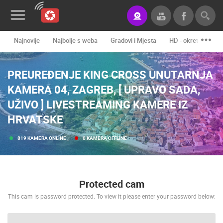
Najnovije
Najbolje s weba
Gradovi i Mjesta
HD - okretne kame
Novosti&Blog
PREUREĐENJE KING CROSS UNUTARNJA
Kategorije
KAMERA 04, ZAGREB, [ UPRAVO SADA,
Lokacije
UŽIVO ] LIVESTREAMING KAMERE IZ
Event&Site
HRVATSKE
Izdvojeno
819 KAMERA ONLINE
0 KAMERA OFFLINE
Povijest
Karta
Protected cam
This cam is password protected. To view it please enter your password below:
KONTAKTIRAJTE
NAS