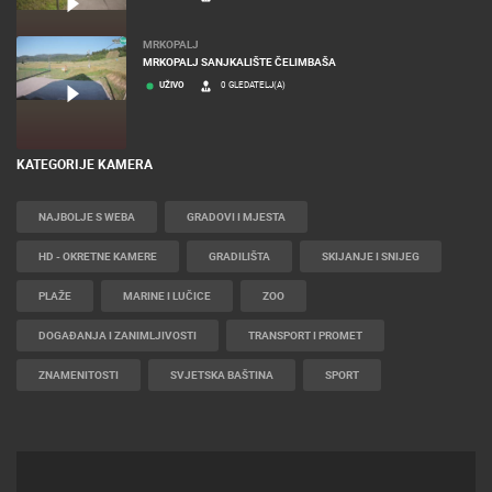
MRKOPALJ
MRKOPALJ SANJKALIŠTE ČELIMBAŠA
UŽIVO
0 GLEDATELJ(A)
KATEGORIJE KAMERA
NAJBOLJE S WEBA
GRADOVI I MJESTA
HD - OKRETNE KAMERE
GRADILIŠTA
SKIJANJE I SNIJEG
PLAŽE
MARINE I LUČICE
ZOO
DOGAĐANJA I ZANIMLJIVOSTI
TRANSPORT I PROMET
ZNAMENITOSTI
SVJETSKA BAŠTINA
SPORT