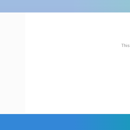
KONTAKTIRAJTE
NAJNOVIJE KAMERE
NAS
UŽIVO
0 GLEDATELJ(A)
MEDIJI O
NAMA,
MRKOPALJ SANJKALIŠTE
NAGRADE I
ČELIMBAŠA
This
MRKOPALJ
PRIZNANJA
KATEGORIJE KAMERA
DONACIJE
ZA NOVE
NAJBOLJE S WEBA
GRADOVI I MJESTA
WEB
KAMERE
TRANSPORT I PROMET
ZNAMENITOSTI
TERMS OF
USE
PRIVACY
POLICY
BANERI