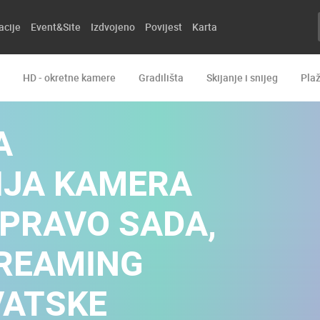
acije
Event&Site
Izdvojeno
Povijest
Karta
HD - okretne kamere
Gradilišta
Skijanje i snijeg
Pla
A
IJA KAMERA
 UPRAVO SADA,
TREAMING
VATSKE