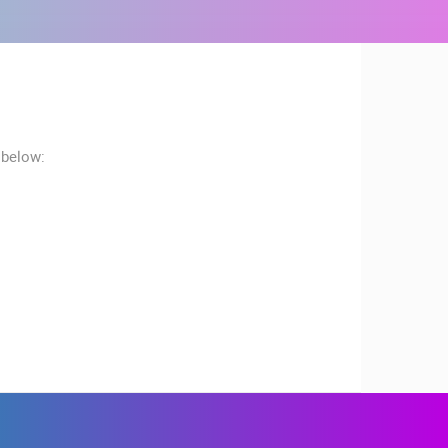
 below:
ZOO
DOGAĐANJA I ZANIMLJIVOSTI