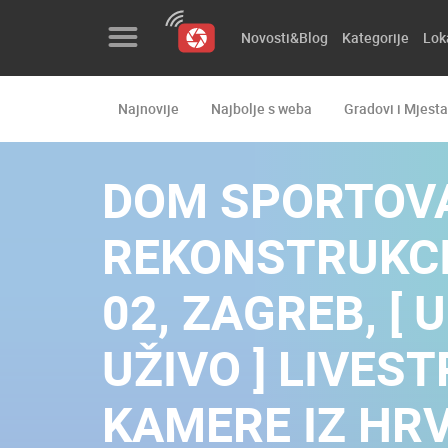
Novosti&Blog
Kategorije
Lok
Najnovije
Najbolje s weba
Gradovi i Mjesta
Novosti&Blog
Kategorije
DOM SPORTOV
Lokacije
REKONSTRUKC
Event&Site
02, ZAGREB, [
Izdvojeno
UŽIVO ] LIVES
Povijest
Karta
KAMERE IZ HR