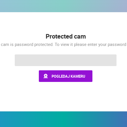
UŽIVO
0 GLEDATELJ(A)
UŽIVO
0 GLEDATELJ(A)
Protected cam
MRKOPALJ SKIJALIŠTE ČELIMBAŠA
RAKOVICA OKRETNA KAMERA
 cam is password protected. To view it please enter your password
MRKOPALJ
RAKOVICA
HD - OKRETNE KAMERE
GRADILIŠTA
SKIJANJE I SNIJEG
PLAŽE
MARINE I LUČICE
POGLEDAJ KAMERU
SVJETSKA BAŠTINA
SPORT