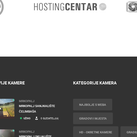
IJE KAMERE
KATEGORIJE KAMERA
MRKOPALJ
NAJBOLJE S WEBA
MRKOPALJ SANJKALIŠTE
ČELIMBAŠA
GRADOVI I MJESTA
UŽIVO
0 GLEDATELJ(A)
MRKOPALJ
HD - OKRETNE KAMERE
GRADIL
MRKOPALJ SKIJALIŠTE