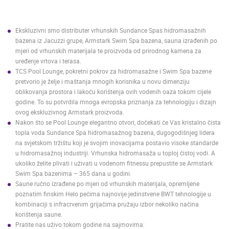
ENGLISH
Ekskluzivni smo distributer vrhunskih Sundance Spas hidromasažnih
bazena iz Jacuzzi grupe, Armstark Swim Spa bazena, sauna izrađenih po
mjeri od vrhunskih materijala te proizvoda od prirodnog kamena za
uređenje vrtova i terasa.
TCS Pool Lounge, pokretni pokrov za hidromasažne i Swim Spa bazene
pretvorio je želje i maštanja mnogih korisnika u novu dimenziju
oblikovanja prostora i lakoću korištenja ovih vodenih oaza tokom cijele
godine. To su potvrdila mnoga evropska priznanja za tehnologiju i dizajn
ovog ekskluzivnog Armstark proizvoda.
Nakon što se Pool Lounge elegantno otvori, dočekati će Vas kristalno čista
topla voda Sundance Spa hidromasažnog bazena, dugogodišnjeg lidera
na svjetskom tržištu koji je svojim inovacijama postavio visoke standarde
u hidromasažnoj industriji. Vrhunska hidromasaža u toploj čistoj vodi. A
ukoliko želite plivati i uživati u vodenom fitnessu prepustite se Armstark
Swim Spa bazenima – 365 dana u godini.
Saune ručno izrađene po mjeri od vrhunskih materijala, opremljene
poznatim finskim Helo pećima najnovije jedinstvene BWT tehnologije u
kombinaciji s infracrvenim grijačima pružaju izbor nekoliko načina
korištenja saune.
Pratite nas uživo tokom godine na sajmovima: