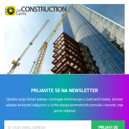
PRIJAVITE SE NA NEWSLETTER
Upišite svoju Email adresu i primajte informacije o LiveCamCroatia. (e-mail
adresa se koristi isključivo u svrhe slanja promotivnih ponuda i novosti, nije
javno vidljiva)
PRIJAVI SE