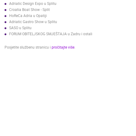
Adriatic Design Expo u Splitu
Croatia Boat Show - Split
NAJNOVIJE KAMERE
HoReCa Adria u Opatiji
Adriatic Gastro Show u Splitu
UŽIVO
0 GLEDATELJ(A)
UŽIVO
SASO u Splitu
FORUM OBITELJSKOG SMJEŠTAJA u Zadru i ostali
Posjetite službenu stranicu i
pročitajte više
.
SENJ UŽIVO – PARK KNJIŽEVNIKA I VELEBITSKI KANAL
MRKOPALJ 
SENJ
MRKOPALJ
KATEGORIJE KAMERA
NAJBOLJE S WEBA
GRADOVI I MJESTA
HD - OKRETNE KAMERE
GRADILIŠTA
SKIJANJE I SNIJEG
PLAŽE
MARINE I LUČICE
ZOO
DOGAĐANJA I ZANIMLJIVOSTI
TRANSPORT I PROMET
ZNAMENITOSTI
SVJETSKA BAŠTINA
SPORT