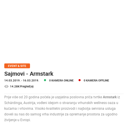
MEDIJI O
NAMA,
NAGRADE I
PRIZNANJA
DONACIJE
ZA NOVE
WEB
KAMERE
TERMS OF
EVENT & SITE
USE
Sajmovi - Armstark
PRIVACY
14.03.2019.
- 16.03.2019.
0 KAMERA ONLINE
0 KAMERA OFFLINE
POLICY
14.28K Pregled(a)
BANERI
Prije više od 20 godina počela je uspješna poslovna priča tvrtke
Armstark
iz
Schärdinga, Austrija, vođeni idejom o stvaranju vrhunskih wellness oaza u
kućama i vrtovima. Visoko kvalitetni proizvodi i najbolja servisna usluga
doveli su nas do samog vrha industrije za opremanje prostora za ugodno
življenje u Evropi.
HRVATSKI