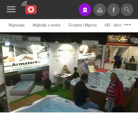
Najnovije
Najbolje s weba
Gradovi i Mjesta
HD - okretne kame
Novosti&Blog
Kategorije
Lokacije
Event&Site
Izdvojeno
Povijest
Karta
KONTAKTIRAJTE
NAS