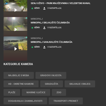
SENJ UŽIVO – PARK KNJIŽEVNIKA I VELEBITSKI KANAL
UŽIVO
0 GLEDATELJ(A)
MRKOPALJ
MRKOPALJ SKIJALIŠTE ČELIMBAŠA
UŽIVO
0 GLEDATELJ(A)
MRKOPALJ
MRKOPALJ SANJKALIŠTE ČELIMBAŠA
UŽIVO
0 GLEDATELJ(A)
KATEGORIJE KAMERA
NAJBOLJE S WEBA
GRADOVI I MJESTA
HD - OKRETNE KAMERE
GRADILIŠTA
SKIJANJE I SNIJEG
PLAŽE
MARINE I LUČICE
ZOO
DOGAĐANJA I ZANIMLJIVOSTI
TRANSPORT I PROMET