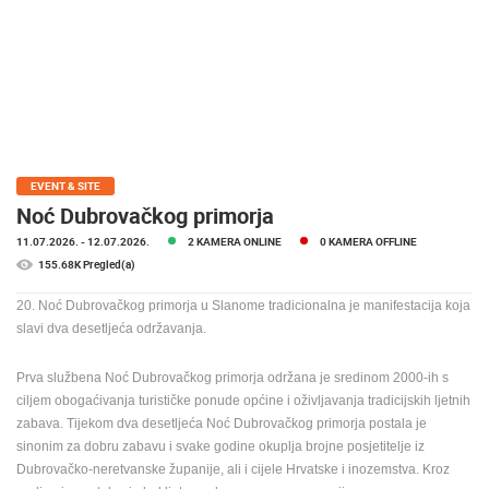
MEDIJI O
NAMA,
NAGRADE I
PRIZNANJA
DONACIJE
ZA NOVE
WEB
EVENT & SITE
KAMERE
Noć Dubrovačkog primorja
11.07.2026.
- 12.07.2026.
2 KAMERA ONLINE
0 KAMERA OFFLINE
TERMS OF
USE
155.68K Pregled(a)
PRIVACY
20. Noć Dubrovačkog primorja u Slanome tradicionalna je manifestacija koja
NAJNOVIJE KAMERE
POLICY
slavi dva desetljeća održavanja.
UŽIVO
0 GLEDATELJ(A)
UŽIVO
BANERI
Prva službena Noć Dubrovačkog primorja održana je sredinom 2000-ih s
ciljem obogaćivanja turističke ponude općine i oživljavanja tradicijskih ljetnih
zabava. Tijekom dva desetljeća Noć Dubrovačkog primorja postala je
sinonim za dobru zabavu i svake godine okuplja brojne posjetitelje iz
Dubrovačko-neretvanske županije, ali i cijele Hrvatske i inozemstva. Kroz
HRVATSKI