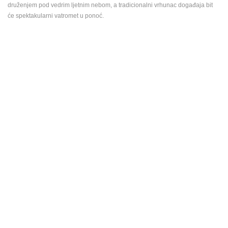
druženjem pod vedrim ljetnim nebom, a tradicionalni vrhunac događaja bit
će spektakularni vatromet u ponoć.