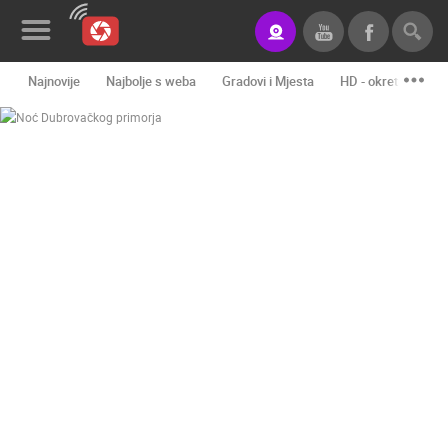
Najnovije
Najbolje s weba
Gradovi i Mjesta
HD - okretne kame
Novosti&Blog
Kategorije
Lokacije
Event&Site
Izdvojeno
Povijest
Karta
KONTAKTIRAJTE
NAS