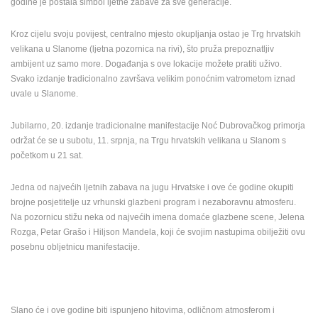
godine je postala simbol ljetne zabave za sve generacije.
BRAČ
PLAŽA MALE MANDRE - NAVIS SUITES & SPA
SENJ UŽIVO
ENGLISH
MANDRE
SENJ
Kroz cijelu svoju povijest, centralno mjesto okupljanja ostao je Trg hrvatskih
KATEGORIJE KAMERA
velikana u Slanome (ljetna pozornica na rivi), što pruža prepoznatljiv
NAJBOLJE S WEBA
GRADOVI I MJESTA
ambijent uz samo more. Događanja s ove lokacije možete pratiti uživo.
HD - OKRETNE KAMERE
GRADILIŠTA
SKIJANJE I SNIJEG
Svako izdanje tradicionalno završava velikim ponoćnim vatrometom iznad
uvale u Slanome.
PLAŽE
MARINE I LUČICE
ZOO
DOGAĐANJA I ZANIMLJIVOSTI
TRANSPORT I PROMET
Jubilarno, 20. izdanje tradicionalne manifestacije Noć Dubrovačkog primorja
ZNAMENITOSTI
SVJETSKA BAŠTINA
SPORT
održat će se u subotu, 11. srpnja, na Trgu hrvatskih velikana u Slanom s
početkom u 21 sat.
Jedna od najvećih ljetnih zabava na jugu Hrvatske i ove će godine okupiti
brojne posjetitelje uz vrhunski glazbeni program i nezaboravnu atmosferu.
Na pozornicu stižu neka od najvećih imena domaće glazbene scene, Jelena
Rozga, Petar Grašo i Hiljson Mandela, koji će svojim nastupima obilježiti ovu
posebnu obljetnicu manifestacije.
Slano će i ove godine biti ispunjeno hitovima, odličnom atmosferom i