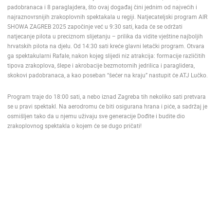
padobranaca i 8 paraglajdera, što ovaj događaj čini jednim od najvećih i
ENGLISH
najraznovrsnijih zrakoplovnih spektakala u regiji. Natjecateljski program AIR
SHOWA ZAGREB 2025 započinje već u 9:30 sati, kada će se održati
natjecanje pilota u preciznom slijetanju – prilika da vidite vještine najboljih
hrvatskih pilota na djelu. Od 14:30 sati kreće glavni letački program. Otvara
ga spektakularni Rafale, nakon kojeg slijedi niz atrakcija: formacije različitih
tipova zrakoplova, šlepe i akrobacije bezmotornih jedrilica i paraglidera,
skokovi padobranaca, a kao poseban “šećer na kraju” nastupit će ATJ Lučko.
Program traje do 18:00 sati, a nebo iznad Zagreba tih nekoliko sati pretvara
se u pravi spektakl. Na aerodromu će biti osigurana hrana i piće, a sadržaj je
osmišljen tako da u njemu uživaju sve generacije Dođite i budite dio
zrakoplovnog spektakla o kojem će se dugo pričati!
NAJNOVIJE KAMERE
UŽIVO
0 GLEDATELJ(A)
UŽIVO