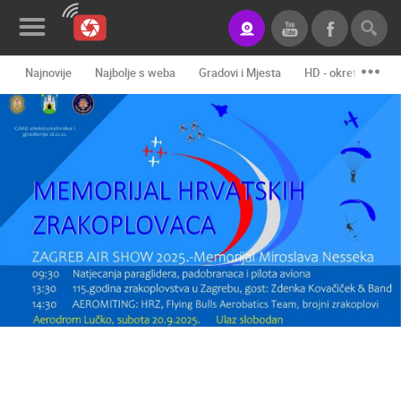
Najnovije
Najbolje s weba
Gradovi i Mjesta
HD - okretne kame
Novosti&Blog
Kategorije
Lokacije
Event&Site
Izdvojeno
Povijest
Karta
KONTAKTIRAJTE
NAS