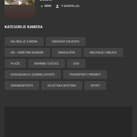
UŽIVO
0 GLEDATELJ(A)
KATEGORIJE KAMERA
NAJBOLJE S WEBA
GRADOVI I MJESTA
HD - OKRETNE KAMERE
GRADILIŠTA
SKIJANJE I SNIJEG
PLAŽE
MARINE I LUČICE
ZOO
DOGAĐANJA I ZANIMLJIVOSTI
TRANSPORT I PROMET
ZNAMENITOSTI
SVJETSKA BAŠTINA
SPORT