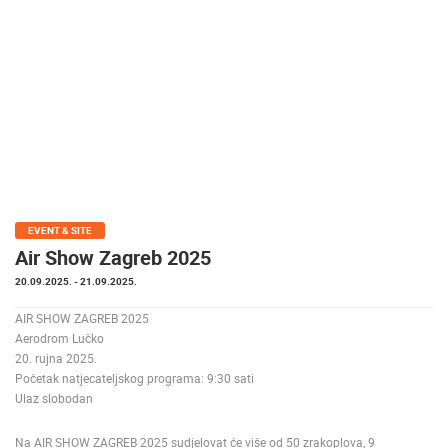
MEDIJI O
NAMA,
NAGRADE I
PRIZNANJA
DONACIJE
ZA NOVE
WEB
KAMERE
TERMS OF
EVENT & SITE
USE
Air Show Zagreb 2025
PRIVACY
20.09.2025.
- 21.09.2025.
POLICY
AIR SHOW ZAGREB 2025
BANERI
Aerodrom Lučko
20. rujna 2025.
Početak natjecateljskog programa: 9:30 sati
Ulaz slobodan
HRVATSKI
Na AIR SHOW ZAGREB 2025 sudjelovat će više od 50 zrakoplova, 9