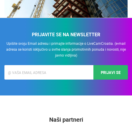
PRIJAVITE SE NA NEWSLETTER
Upišite svoju Email adresu i primajte informacije o LiveCamCroatia. (e-mail
adresa se koristi isključivo u svrhe slanja promotivnih ponuda i novosti, nije
javno vidljiva)
PRIJAVI SE
Naši partneri