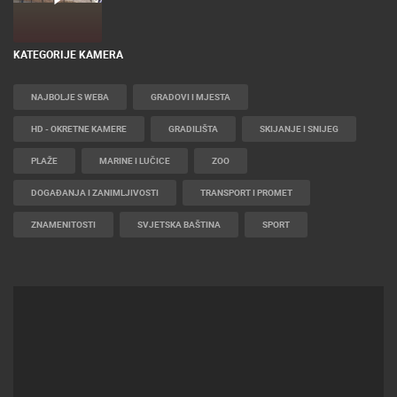
KATEGORIJE KAMERA
NAJBOLJE S WEBA
GRADOVI I MJESTA
HD - OKRETNE KAMERE
GRADILIŠTA
SKIJANJE I SNIJEG
PLAŽE
MARINE I LUČICE
ZOO
DOGAĐANJA I ZANIMLJIVOSTI
TRANSPORT I PROMET
ZNAMENITOSTI
SVJETSKA BAŠTINA
SPORT