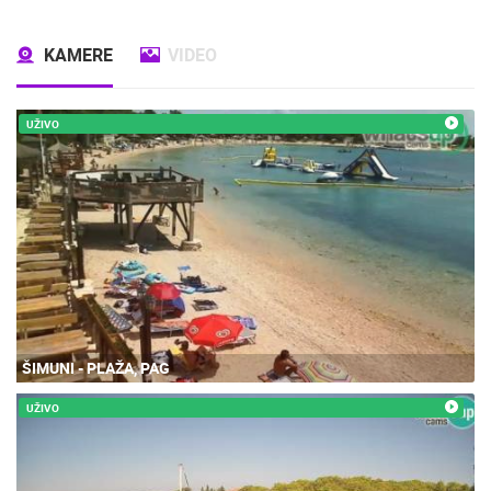
KAMERE
VIDEO
UŽIVO
ŠIMUNI - PLAŽA, PAG
UŽIVO