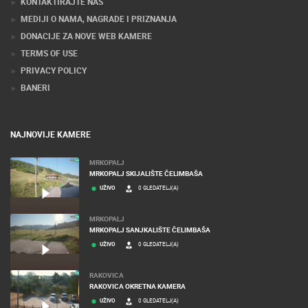
KONTAKTIRAJTE NAS
MEDIJI O NAMA, NAGRADE I PRIZNANJA
DONACIJE ZA NOVE WEB KAMERE
TERMS OF USE
PRIVACY POLICY
BANERI
NAJNOVIJE KAMERE
MRKOPALJ
MRKOPALJ SKIJALIŠTE ČELIMBAŠA
UŽIVO
0 GLEDATELJ(A)
MRKOPALJ
MRKOPALJ SANJKALIŠTE ČELIMBAŠA
UŽIVO
0 GLEDATELJ(A)
RAKOVICA
RAKOVICA OKRETNA KAMERA
UŽIVO
0 GLEDATELJ(A)