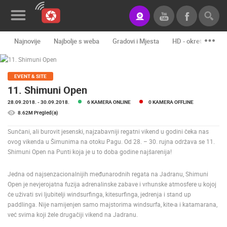
Najnovije
Najbolje s weba
Gradovi i Mjesta
HD - okretne kame
Novosti&Blog
Kategorije
EVENT & SITE
11. Shimuni Open
Lokacije
28.09.2018.
- 30.09.2018.
6 KAMERA ONLINE
0 KAMERA OFFLINE
8.62M Pregled(a)
Event&Site
Sunčani, ali burovit jesenski, najzabavniji regatni vikend u godini čeka nas
Izdvojeno
ovog vikenda u Šimunima na otoku Pagu. Od 28. – 30. rujna održava se 11.
Shimuni Open na Punti koja je u to doba godine najšarenija!
Povijest
Jedna od najsenzacionalnijih međunarodnih regata na Jadranu, Shimuni
Karta
Open je nevjerojatna fuzija adrenalinske zabave i vrhunske atmosfere u kojoj
će uživati svi ljubitelji windsurfinga, kitesurfinga, jedrenja i stand up
paddlinga. Nije namijenjen samo majstorima windsurfa, kite-a i katamarana,
već svima koji žele drugačiji vikend na Jadranu.
KONTAKTIRAJTE
NAS