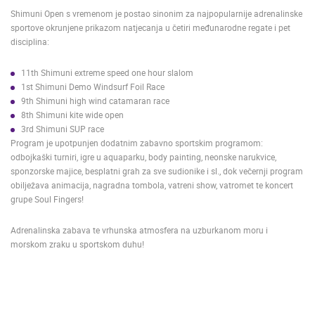
Shimuni Open s vremenom je postao sinonim za najpopularnije adrenalinske
MEDIJI O
sportove okrunjene prikazom natjecanja u četiri međunarodne regate i pet
NAMA,
disciplina:
NAGRADE I
PRIZNANJA
11th Shimuni extreme speed one hour slalom
1st Shimuni Demo Windsurf Foil Race
DONACIJE
9th Shimuni high wind catamaran race
ZA NOVE
8th Shimuni kite wide open
WEB
3rd Shimuni SUP race
KAMERE
Program je upotpunjen dodatnim zabavno sportskim programom:
TERMS OF
odbojkaški turniri, igre u aquaparku, body painting, neonske narukvice,
USE
sponzorske majice, besplatni grah za sve sudionike i sl., dok večernji program
obilježava animacija, nagradna tombola, vatreni show, vatromet te koncert
PRIVACY
grupe Soul Fingers!
POLICY
Adrenalinska zabava te vrhunska atmosfera na uzburkanom moru i
BANERI
morskom zraku u sportskom duhu!
HRVATSKI