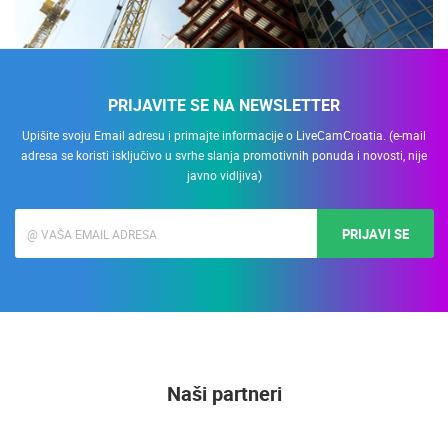
PRIJAVITE SE NA NEWSLETTER
Upišite svoju Email adresu i primajte informacije o LiveCamCroatia. (e-mail
adresa se koristi isključivo u svrhe slanja promotivnih ponuda i novosti, nije
javno vidljiva)
PRIJAVI SE
Naši partneri