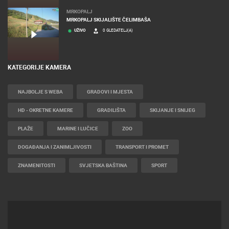
MRKOPALJ
MRKOPALJ SKIJALIŠTE ČELIMBAŠA
UŽIVO
0 GLEDATELJ(A)
KATEGORIJE KAMERA
NAJBOLJE S WEBA
GRADOVI I MJESTA
HD - OKRETNE KAMERE
GRADILIŠTA
SKIJANJE I SNIJEG
PLAŽE
MARINE I LUČICE
ZOO
DOGAĐANJA I ZANIMLJIVOSTI
TRANSPORT I PROMET
ZNAMENITOSTI
SVJETSKA BAŠTINA
SPORT