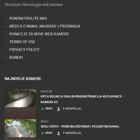
Stručnjaci tehnologije web kamera
ENGLISH
KONTAKTIRAJTE NAS
MEDIJI O NAMA, NAGRADE I PRIZNANJA
DONACIJE ZA NOVE WEB KAMERE
TERMS OF USE
PRIVACY POLICY
BANERI
NAJNOVIJE KAMERE
OGULIN
OPĆA BOLNICA OGULIN REKONSTRUKCIJA KOTLOVNICE -
KAMERA 03
UŽIVO
0 GLEDATELJ(A)
SENJ
SENJ UŽIVO – PARK KNJIŽEVNIKA I VELEBITSKI KANAL
UŽIVO
0 GLEDATELJ(A)