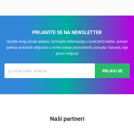
Nadzor kuće!
PRIJAVITE SE NA NEWSLETTER
Upišite svoju Email adresu i primajte informacije o LiveCamCroatia. (e-mail
adresa se koristi isključivo u svrhe slanja promotivnih ponuda i novosti, nije
javno vidljiva)
PRIJAVI SE
Naši partneri