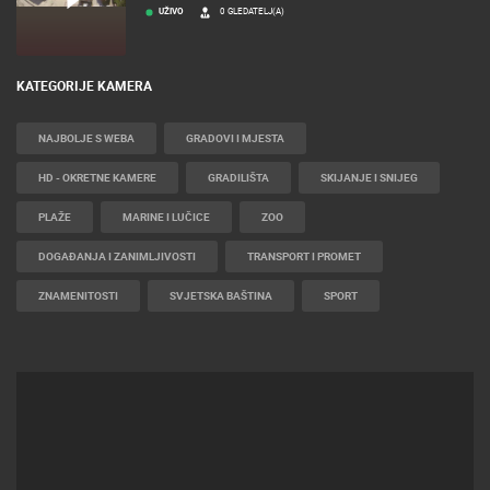
LANIŠTE
UŽIVO
0 GLEDATELJ(A)
KATEGORIJE KAMERA
NAJBOLJE S WEBA
GRADOVI I MJESTA
HD - OKRETNE KAMERE
GRADILIŠTA
SKIJANJE I SNIJEG
PLAŽE
MARINE I LUČICE
ZOO
DOGAĐANJA I ZANIMLJIVOSTI
TRANSPORT I PROMET
ZNAMENITOSTI
SVJETSKA BAŠTINA
SPORT