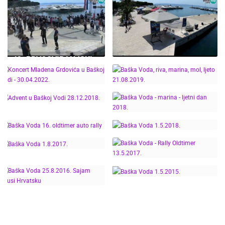
43. PRVOSVIBANJSKI
URANAK U BAŠKOJ
VODI, KONCERT GRUPE
BAŠKA VODA, RIVA,
DALMATINO,
CENTAR, LJETO
01.05.2023.
09.08.2022.
KONCERT MLADENA
BAŠKA VODA, RIVA,
GRDOVIĆA U BAŠKOJ
MARINA, MOL, LJETO
VODI - 30.04.2022.
21.08.2019.
ADVENT U BAŠKOJ
BAŠKA VODA - MARINA
VODI 28.12.2018.
- LJETNI DAN 2018.
BAŠKA VODA 16.
OLDTIMER AUTO RALLY
BAŠKA VODA 1.5.2018.
BAŠKA VODA - RALLY
BAŠKA VODA 1.8.2017.
OLDTIMER 13.5.2017.
BAŠKA VODA
25.8.2016. SAJAM
BAŠKA VODA 1.5.2015.