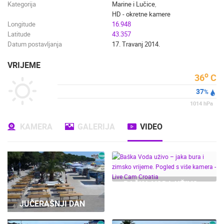
Kategorija
Marine i Lučice
,
HD - okretne kamere
Longitude
16.948
Latitude
43.357
Datum postavljanja
17. Travanj 2014.
VRIJEME
o
36
C
37
%
1014
hPa
KAMERA
GALERIJA
VIDEO
BAŠKA VODA UŽIVO –
JAKA BURA I ZIMSKO
JUČERAŠNJI DAN
VRIJEME. POGLED S
VIŠE KAMERA - LIVE
CAM CROATIA