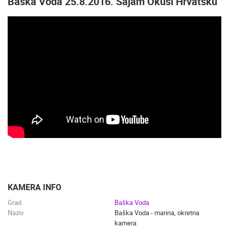
Baška Voda 25.8.2016. Sajam Okusi Hrvatsku
KAMERA INFO
Grad
Baška Voda
Naziv
Baška Voda - marina, okretna
kamera