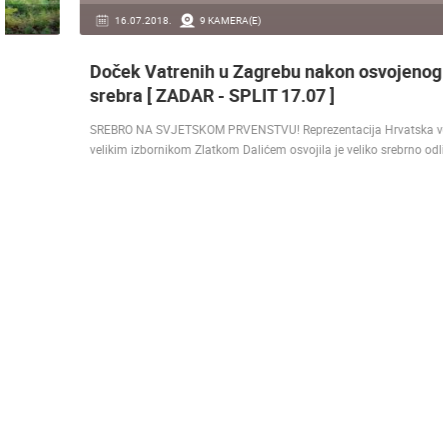
16.07.2018.
9 KAMERA(E)
Doček Vatrenih u Zagrebu nakon osvojenog
srebra [ ZADAR - SPLIT 17.07 ]
SREBRO NA SVJETSKOM PRVENSTVU! Reprezentacija Hrvatska vođena
velikim izbornikom Zlatkom Dalićem osvojila je veliko srebrno odličje.…