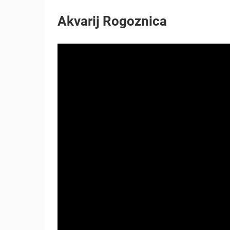
Akvarij Rogoznica
NAJBOLJE S WEBA
GRADOVI I MJESTA
TRANSPORT I PROMET
ZNAMENITOSTI