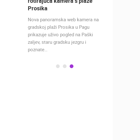
 [
rotirajuća kamera s plaže
zagrebač
Prosika
Lavovi Ugand
Nova panoramska web kamera na
Lavlju stije
a
gradskoj plaži Prosika u Pagu
prikazuje uživo pogled na Paški
m
zaljev, staru gradsku jezgru i
ličje.…
poznate…