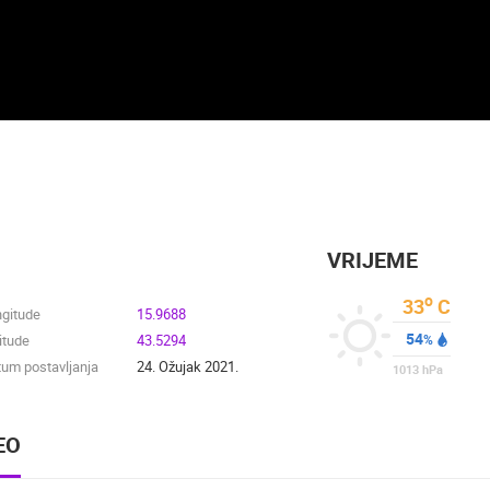
VRIJEME
o
33
C
ngitude
15.9688
54
itude
43.5294
%
um postavljanja
24. Ožujak 2021.
1013
hPa
EO