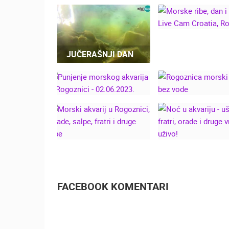
MORSKE RIBE, 
JUČERAŠNJI DAN
NOĆ - LIVE 
CROATIA, ROGO
PUNJENJE MORSKOG
AKVARIJA U
ROGOZNICI -
ROGOZNICA MO
02.06.2023.
AKVARIJ BEZ 
MORSKI AKVARIJ U
NOĆ U AKVARI
ROGOZNICI, ORADE,
UŠATE, FRAT
SALPE, FRATRI I
ORADE I DRU
DRUGE RIBE
VRSTE UŽIV
FACEBOOK KOMENTARI