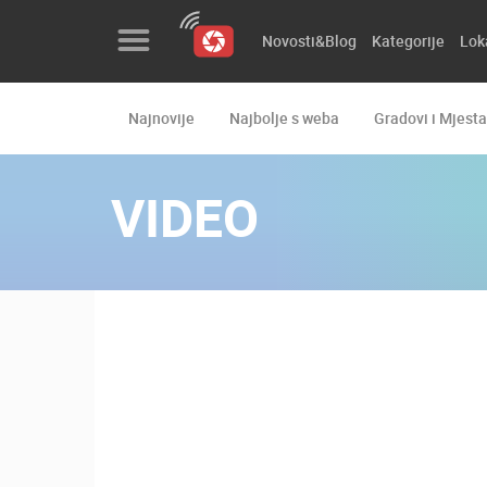
Novosti&Blog
Kategorije
Lok
Najnovije
Najbolje s weba
Gradovi i Mjesta
Novosti&Blog
Kategorije
VIDEO
Lokacije
Event&Site
Izdvojeno
Povijest
Karta