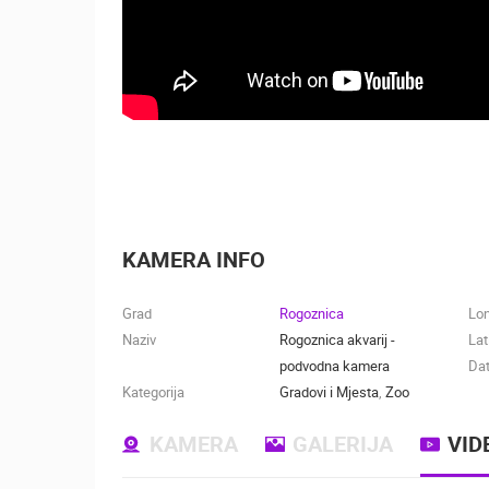
KAMERA INFO
Grad
Rogoznica
Lo
Naziv
Rogoznica akvarij -
Lat
podvodna kamera
Dat
Kategorija
Gradovi i Mjesta
,
Zoo
KAMERA
GALERIJA
VID