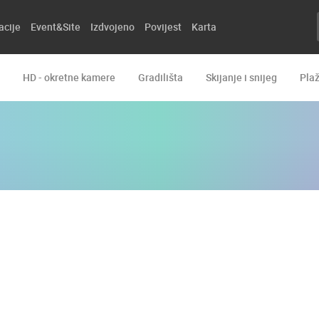
acije
Event&Site
Izdvojeno
Povijest
Karta
HD - okretne kamere
Gradilišta
Skijanje i snijeg
Pla