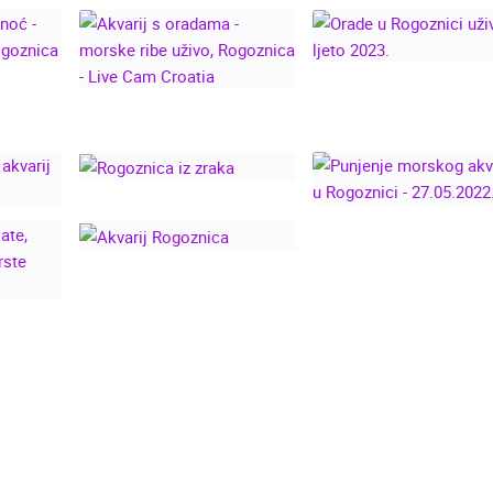
DAN I
AKVARIJ S ORADAMA
CAM
ORADE U ROGOZNI
- MORSKE RIBE UŽIVO,
ZNICA
UŽIVO - LJETO 202
ROGOZNICA - LIVE
CAM CROATIA
PUNJENJE MORSK
AKVARIJA U
ROGOZNICA IZ ZRAKA
RSKI
ROGOZNICI -
VODE
27.05.2022.
JU -
AKVARIJ ROGOZNICA
RI,
GE
O!