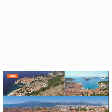
MEDIJI O
NAMA,
NAGRADE I
PRIZNANJA
DONACIJE
ZA NOVE
WEB
KAMERE
TERMS OF
USE
PRIVACY
POLICY
BLOG
BANERI
HRVATSKI