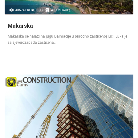
48574 PREGLED(A)
4 KAMERA(E)
Makarska
Makarska se nalazi na jugu Dalmacije u prirodno zaštićenoj luci. Luka je
sa sjeverozapada zaštićena…