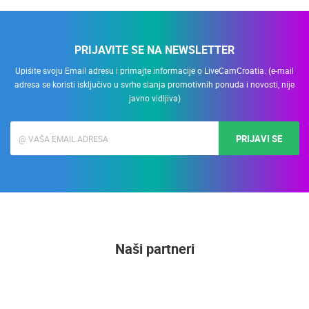
PRIJAVITE SE NA NEWSLETTER
Upišite svoju Email adresu i primajte informacije o LiveCamCroatia. (e-mail
adresa se koristi isključivo u svrhe slanja promotivnih ponuda i novosti, nije
javno vidljiva)
PRIJAVI SE
Naši partneri