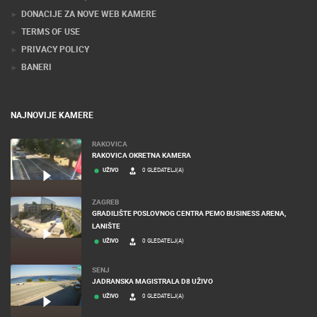
DONACIJE ZA NOVE WEB KAMERE
TERMS OF USE
PRIVACY POLICY
BANERI
NAJNOVIJE KAMERE
RAKOVICA
RAKOVICA OKRETNA KAMERA
UŽIVO
0 GLEDATELJ(A)
ZAGREB
GRADILIŠTE POSLOVNOG CENTRA PEMO BUSINESS ARENA,
LANIŠTE
UŽIVO
0 GLEDATELJ(A)
SENJ
JADRANSKA MAGISTRALA D8 UŽIVO
UŽIVO
0 GLEDATELJ(A)