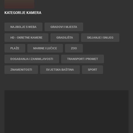
KATEGORIJE KAMERA
NAJBOLJE S WEBA
GRADOVI I MJESTA
HD - OKRETNE KAMERE
GRADILIŠTA
SKIJANJE I SNIJEG
PLAŽE
MARINE I LUČICE
ZOO
DOGAĐANJA I ZANIMLJIVOSTI
TRANSPORT I PROMET
ZNAMENITOSTI
SVJETSKA BAŠTINA
SPORT