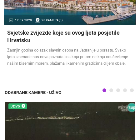
ENGLISH
12.09.2020.
28 KAMERA(E)
Svjetske zvijezde koje su ovog ljeta posjetile
Hrvatsku
Zadnjih godina dolazak slavnih osoba na Jadran je u porastu. Svako
ljeto iznenade nas nova poznata lica koja pritom ne kriju oduševljenje
NAJNOVIJE KAMERE
našim bisernim morem, plažama i kamenim gradićima diljem obale.
UŽIVO
0 GLEDATELJ(A)
UŽIVO
ODABRANE KAMERE - UŽIVO
GRADILIŠT
UŽIVO
RAKOVICA OKRETNA KAMERA
LANIŠTE
RAKOVICA
ZAGREB
KATEGORIJE KAMERA
NAJBOLJE S WEBA
GRADOVI I MJESTA
HD - OKRETNE KAMERE
GRADILIŠTA
SKIJANJE I SNIJEG