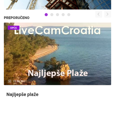
PREPORUČENO
OPĆE
15.06.2021.
Najljepše plaže