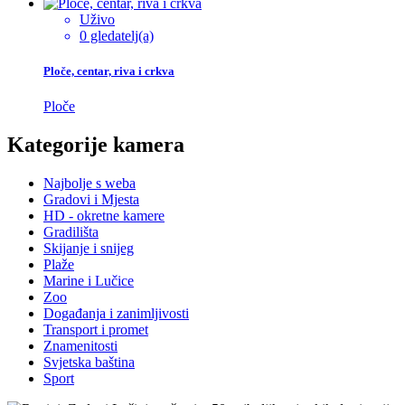
Uživo
0 gledatelj(a)
Ploče, centar, riva i crkva
Ploče
Kategorije kamera
Najbolje s weba
Gradovi i Mjesta
HD - okretne kamere
Gradilišta
Skijanje i snijeg
Plaže
Marine i Lučice
Zoo
Događanja i zanimljivosti
Transport i promet
Znamenitosti
Svjetska baština
Sport