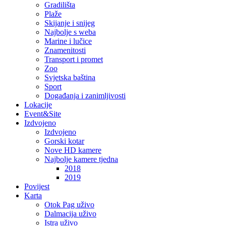
Gradilišta
Plaže
Skijanje i snijeg
Najbolje s weba
Marine i lučice
Znamenitosti
Transport i promet
Zoo
Svjetska baština
Sport
Događanja i zanimljivosti
Lokacije
Event&Site
Izdvojeno
Izdvojeno
Gorski kotar
Nove HD kamere
Najbolje kamere tjedna
2018
2019
Povijest
Karta
Otok Pag uživo
Dalmacija uživo
Istra uživo