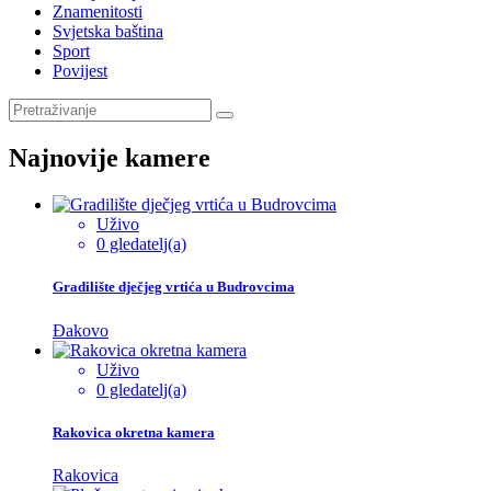
Znamenitosti
Svjetska baština
Sport
Povijest
Najnovije kamere
Uživo
0 gledatelj(a)
Gradilište dječjeg vrtića u Budrovcima
Đakovo
Uživo
0 gledatelj(a)
Rakovica okretna kamera
Rakovica