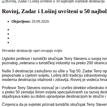
Rovinj, Zadar i Lošinj uvršteni u 50 najbolj
Objavljeno:
29.09.2020.
Hrvatske destinacije opet osvajaju svijet.
Ugledni profesor i turistički stručnjak Terry Stevens u svojoj n
poznatog „veterana u turističkoj industriji na preko 200 stranic
Naše 3 destinacije zasluženo su ušle u Top 50. Zadar Terry opi
prepoznate u cijelom svijetu. Lošinj drži tradiciju zdravstven
moderna destinacija vitalnosti i zdravlja. Rovinj je vodeća hr
Profesor Terry Stevens osnivač je i izvršni direktor višestruk
u preko 50 zemalja širom svijeta specijaliziranih za razvoj des
objašnjava kako su dobro upravljanje destinacijom te stručni i g
Činjenica da je svjetski priznati turistički stručnjak Terry Stev