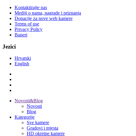
Kontaktirajte nas
Mediji o nama, nagrade i priznanja
Donacije za nove web kamere
Terms of use
Privacy Policy
Baneri
Jezici
Hrvatski
English
Novosti&Blog
Novosti
Blog
Kategorije
Sve kamere
Gradovi i mjesta
HD okretne kamere