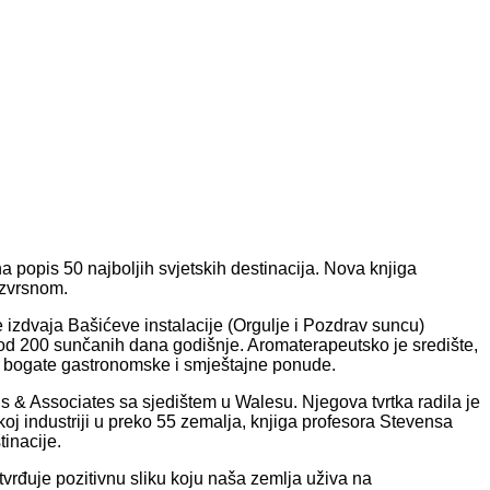
 na popis 50 najboljih svjetskih destinacija. Nova knjiga
 izvrsnom.
e izdvaja Bašićeve instalacije (Orgulje i Pozdrav suncu)
še od 200 sunčanih dana godišnje. Aromaterapeutsko je središte,
rlo bogate gastronomske i smještajne ponude.
ns & Associates sa sjedištem u Walesu. Njegova tvrtka radila je
čkoj industriji u preko 55 zemalja, knjiga profesora Stevensa
tinacije.
potvrđuje pozitivnu sliku koju naša zemlja uživa na