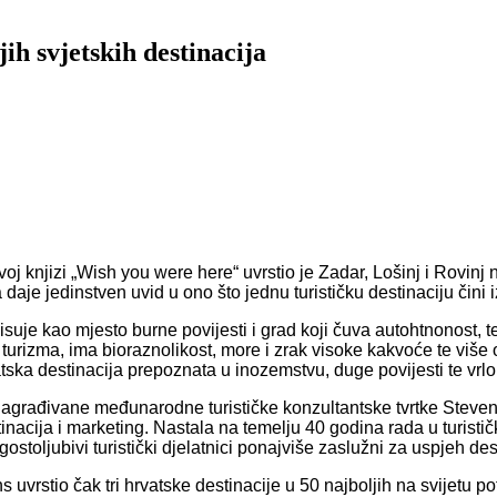
ih svjetskih destinacija
ovoj knjizi „Wish you were here“ uvrstio je Zadar, Lošinj i Rovinj
a daje jedinstven uvid u ono što jednu turističku destinaciju čini
suje kao mjesto burne povijesti i grad koji čuva autohtnonost, t
og turizma, ima bioraznolikost, more i zrak visoke kakvoće te vi
vatska destinacija prepoznata u inozemstvu, duge povijesti te v
o nagrađivane međunarodne turističke konzultantske tvrtke Steve
tinacija i marketing. Nastala na temelju 40 godina rada u turisti
ostoljubivi turistički djelatnici ponajviše zaslužni za uspjeh des
ens uvrstio čak tri hrvatske destinacije u 50 najboljih na svijetu 