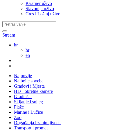
Kvarner uživo
Slavonija uživo
Cres i Lošinj uživo
Stream
hr
hr
en
Najnovije
Najbolje s weba
Gradovi i Mjesta
HD - okretne kamere
Gradilišta
Skijanje i snijeg
Plaže
Marine i Lučice
Zoo
Događanja i zanimljivosti
Transport i promet