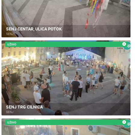
SENJ CENTAR, ULICA POTOK
SENJ
UŽIVO
SENJ TRG CILNICA
SENJ
UŽIVO