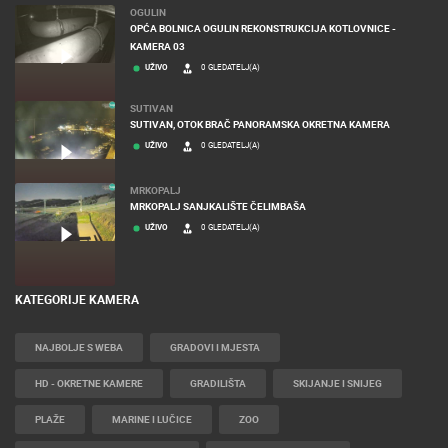
OGULIN
OPĆA BOLNICA OGULIN REKONSTRUKCIJA KOTLOVNICE -
KAMERA 03
UŽIVO
0 GLEDATELJ(A)
SUTIVAN
SUTIVAN, OTOK BRAČ PANORAMSKA OKRETNA KAMERA
UŽIVO
0 GLEDATELJ(A)
MRKOPALJ
MRKOPALJ SANJKALIŠTE ČELIMBAŠA
UŽIVO
0 GLEDATELJ(A)
KATEGORIJE KAMERA
NAJBOLJE S WEBA
GRADOVI I MJESTA
HD - OKRETNE KAMERE
GRADILIŠTA
SKIJANJE I SNIJEG
PLAŽE
MARINE I LUČICE
ZOO