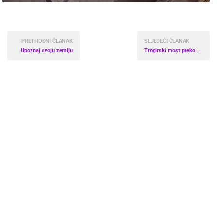
PRETHODNI ČLANAK
SLJEDEĆI ČLANAK
Upoznaj svoju zemlju
Trogirski most preko Foše među najboljima na svijetu