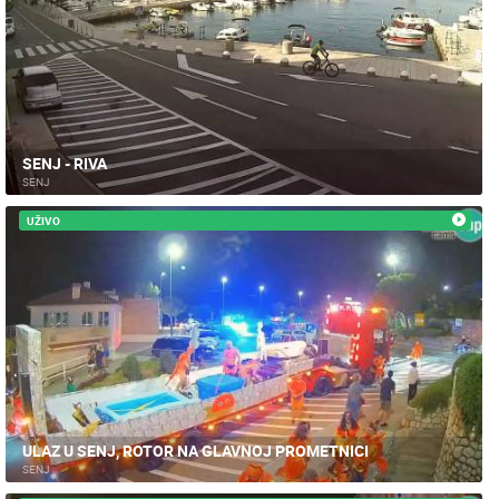
SENJ - RIVA
SENJ
UŽIVO
NAJNOVIJE KAMERE
UŽIVO
0 GLEDATELJ(A)
UŽIVO
ULAZ U SENJ, ROTOR NA GLAVNOJ PROMETNICI
SENJ