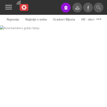
Najnovije
Najbolje s weba
Gradovi i Mjesta
HD - okretne kame
Novosti&Blog
Kategorije
Lokacije
Event&Site
Izdvojeno
Povijest
Karta
KONTAKTIRAJTE
NAS