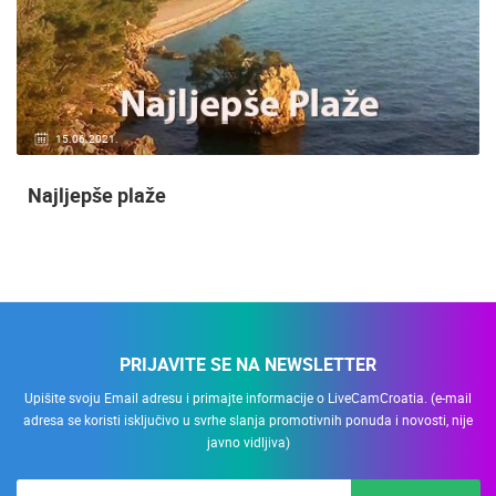
15.06.2021.
Najljepše plaže
PRIJAVITE SE NA NEWSLETTER
Upišite svoju Email adresu i primajte informacije o LiveCamCroatia. (e-mail
adresa se koristi isključivo u svrhe slanja promotivnih ponuda i novosti, nije
javno vidljiva)