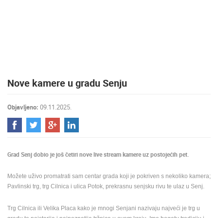
MEDIJI O
NAMA,
NAGRADE I
PRIZNANJA
DONACIJE
ZA NOVE
Nove kamere u gradu Senju
WEB
KAMERE
Objavljeno:
09.11.2025.
TERMS OF
USE
PRIVACY
POLICY
Grad Senj dobio je još četiri nove live stream kamere uz postojećih pet.
BANERI
Možete uživo promatrati sam centar grada koji je pokriven s nekoliko kamera;
Pavlinski trg, trg Cilnica i ulica Potok, prekrasnu senjsku rivu te ulaz u Senj.
Trg Cilnica ili Velika Placa kako je mnogi Senjani nazivaju najveći je trg u
HRVATSKI