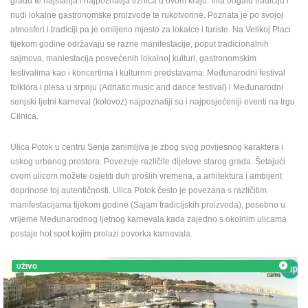
gradu te najstarija i najpoznatija tržnica u ovom kraju. Ima bogatu tradiciju i
ENGLISH
nudi lokalne gastronomske proizvode te rukotvorine. Poznata je po svojoj
atmosferi i tradiciji pa je omiljeno mjesto za lokalce i turiste. Na Velikoj Placi
tijekom godine održavaju se razne manifestacije, poput tradicionalnih
sajmova, maniestacija posvećenih lokalnoj kulturi, gastronomskim
festivalima kao i koncertima i kulturnm predstavama. Međunarodni festival
folklora i plesa u srpnju (Adriatic music and dance festival) i Međunarodni
senjski ljetni karneval (kolovoz) najpoznatiji su i najposjećeniji eventi na trgu
Cilnica.
Ulica Potok u centru Senja zanimljiva je zbog svog povijesnog karaktera i
uskog urbanog prostora. Povezuje različite dijelove starog grada. Šetajući
ovom ulicom možete osjetiti duh prošlih vremena, a arhitektura i ambijent
doprinose toj autentičnosti. Ulica Potok često je povezana s različitim
manifestacijama tijekom godine (Sajam tradicijskih proizvoda), posebno u
vrijeme Međunarodnog ljetnog karnevala kada zajedno s okolnim ulicama
postaje hot spot kojim prolazi povorka karnevala.
UŽIVO