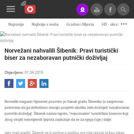
Najnovije
Najbolje s weba
Gradovi i Mjesta
HD - okretne kame
Novosti&Blog
Kategorije
Norvežani nahvalili Šibenik: Pravi turistički
biser za nezaboravan putnički doživljaj
Lokacije
Event&Site
Objavljeno:
01.04.2019.
Izdvojeno
Povijest
Norveški magazin Hjemmet posvetio je članak gradu Šibeniku te savjetovao
Karta
putnicima da ga definitivno moraju posjetiti ukoliko žele doživjeti 'nezaboravan
putnički doživljaj'. Šibenik naziva tajnim, "nepoznatim" turističkim biserom koji
zbog svojih neizmjernih ljepota zaslužuje da se za njega čuje i dalje.
KONTAKTIRAJTE
Iako mali gradić, Šibenik se iz godine u godinu sve više razvija te kao takav
NAS