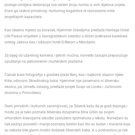
postaje omiljena destinacija sve većem broju turista iz svih dijelova svijeta.
MEDIJI O
Krasi ga raskoš prirodnog i kulturnog bogatstva te raznorazne vrste
NAMA,
smještajnih kapaciteta.
NAGRADE I
PRIZNANJA
Kao idealno mjesto za boravak, Hjemmet čitateljima predlaže Heritage Hotel
Life Palace smješten u starogradskom središtu u blizini prekrasne katedrale
DONACIJE
svetog Jakova kao i luksuzni hotel D-Resort u Mandalini.
ZA NOVE
WEB
Za bijeg od užarenog kamena i ljetnih vrućina, norveški časopis preporučuje
KAMERE
opuštanje na jedinstvenim murterskim plažama.
TERMS OF
USE
Članak krasi fotografija s gradske plaže Banj, kao i bajkoviti slapovi rijeke
Krke, odnosno Skradinskog buka. Hjemmet nije zanemario ni šibensku
PRIVACY
okolicu, pa, između ostalog, predlaže posjet Gospi od Loreta i Jurlinovim
POLICY
dvorima u Primoštenu.
BANERI
Osim prirodnih i kulturnih zanimljivosti, za Šibenik kažu da je grad šopinga i
mode, pa je tako poznata šibenska dizajnerica Đina Grbin sa svojim
vrhunskim kreacijama također zasluženo spomenuta u tekstu. Norvežani su
čak pažnju posvetili i manje poznatoj baštini kao što su šudari i marame koje
su nekada bile glavni modni dodatak šibenskih baka. A u podnaslovu je čak
HRVATSKI