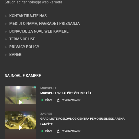
Stručnjaci tehnologije web kamera
KONTAKTIRAJTE NAS
MEDIJI O NAMA, NAGRADE I PRIZNANJA
DONACIJE ZA NOVE WEB KAMERE
TERMS OF USE
PRIVACY POLICY
BANERI
NAJNOVIJE KAMERE
MRKOPALJ
MRKOPALJ SKIJALIŠTE ČELIMBAŠA
UŽIVO
0 GLEDATELJ(A)
ZAGREB
GRADILIŠTE POSLOVNOG CENTRA PEMO BUSINESS ARENA,
LANIŠTE
UŽIVO
0 GLEDATELJ(A)