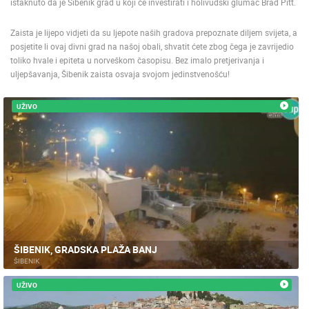
istaknuto da je Šibenik grad u koji će investirati i holivudski glumac Brad Pitt.
ENGLISH
Zaista je lijepo vidjeti da su ljepote naših gradova prepoznate diljem svijeta, a
posjetite li ovaj divni grad na našoj obali, shvatit ćete zbog čega je zavrijedio
toliko hvale i epiteta u norveškom časopisu. Bez imalo pretjerivanja i
uljepšavanja, Šibenik zaista osvaja svojom jedinstvenošću!
UŽIVO
ŠIBENIK, GRADSKA PLAŽA BANJ
ŠIBENIK
UŽIVO