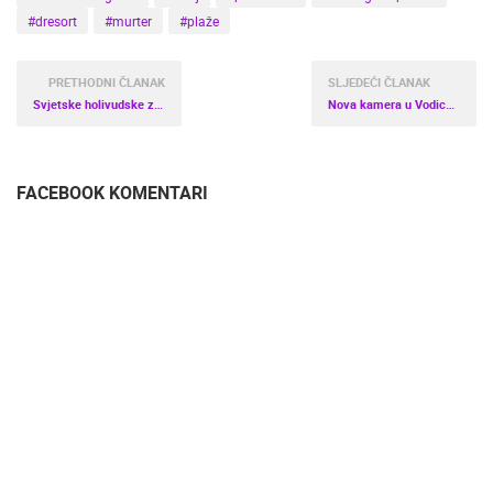
#dresort
#murter
#plaže
PRETHODNI ČLANAK
SLJEDEĆI ČLANAK
Svjetske holivudske zvijezde u Rovinju i Zagrebu
Nova kamera u Vodicama
FACEBOOK KOMENTARI