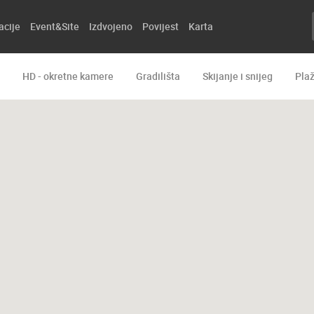
acije
Event&Site
Izdvojeno
Povijest
Karta
HD - okretne kamere
Gradilišta
Skijanje i snijeg
Pla