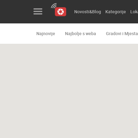
Novosti&Blog
Kategorije
Lok
Najnovije
Najbolje s weba
Gradovi i Mjesta
Novosti&Blog
Kategorije
Lokacije
Event&Site
Izdvojeno
Povijest
Karta