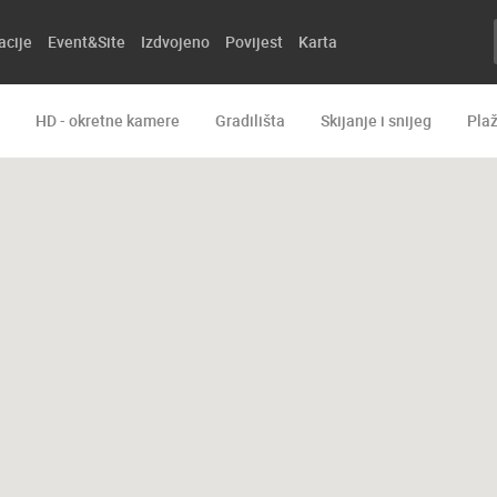
acije
Event&Site
Izdvojeno
Povijest
Karta
HD - okretne kamere
Gradilišta
Skijanje i snijeg
Pla