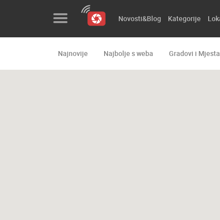
Novosti&Blog
Kategorije
Lok
Najnovije
Najbolje s weba
Gradovi i Mjesta
Novosti&Blog
Kategorije
Lokacije
Event&Site
Izdvojeno
Povijest
Karta