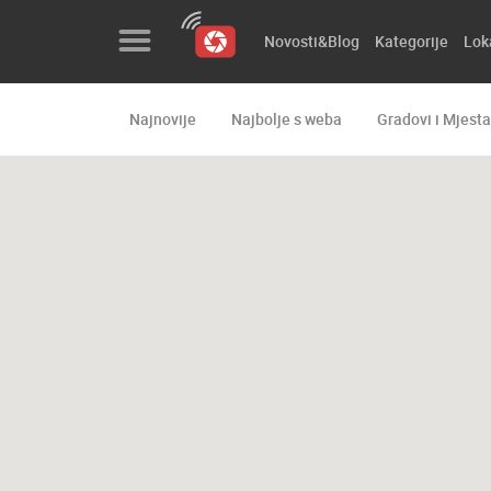
Novosti&Blog
Kategorije
Lok
Najnovije
Najbolje s weba
Gradovi i Mjesta
Novosti&Blog
Kategorije
Lokacije
Event&Site
Izdvojeno
Povijest
Karta