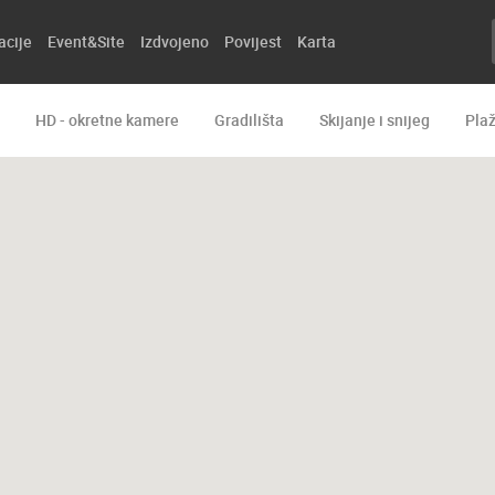
acije
Event&Site
Izdvojeno
Povijest
Karta
HD - okretne kamere
Gradilišta
Skijanje i snijeg
Pla