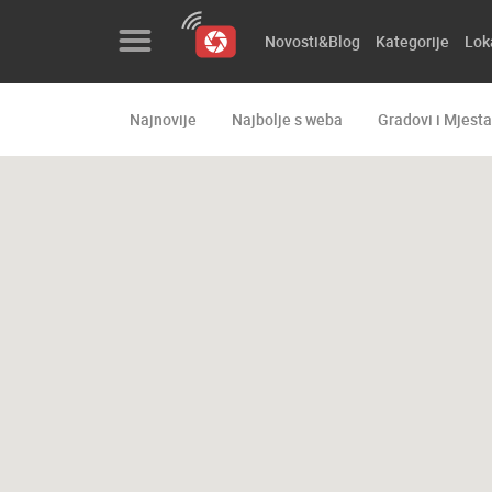
Novosti&Blog
Kategorije
Lok
Najnovije
Najbolje s weba
Gradovi i Mjesta
Novosti&Blog
Kategorije
Lokacije
Event&Site
Izdvojeno
Povijest
Karta