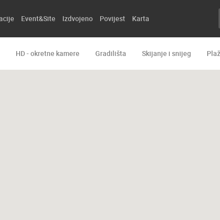
acije
Event&Site
Izdvojeno
Povijest
Karta
HD - okretne kamere
Gradilišta
Skijanje i snijeg
Pla