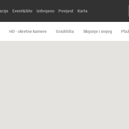
acije
Event&Site
Izdvojeno
Povijest
Karta
HD - okretne kamere
Gradilišta
Skijanje i snijeg
Pla