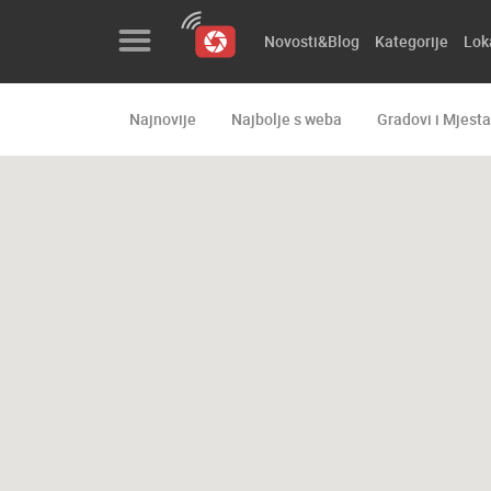
Novosti&Blog
Kategorije
Lok
Najnovije
Najbolje s weba
Gradovi i Mjesta
Novosti&Blog
Kategorije
Lokacije
Event&Site
Izdvojeno
Povijest
Karta