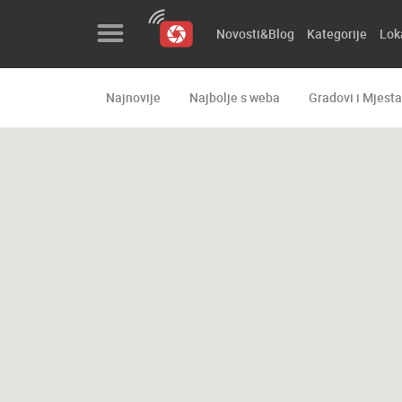
Novosti&Blog
Kategorije
Lok
Najnovije
Najbolje s weba
Gradovi i Mjesta
Novosti&Blog
Kategorije
Lokacije
Event&Site
Izdvojeno
Povijest
Karta