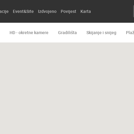
acije
Event&Site
Izdvojeno
Povijest
Karta
HD - okretne kamere
Gradilišta
Skijanje i snijeg
Pla