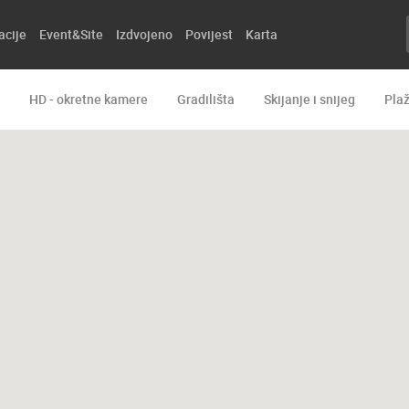
acije
Event&Site
Izdvojeno
Povijest
Karta
HD - okretne kamere
Gradilišta
Skijanje i snijeg
Pla