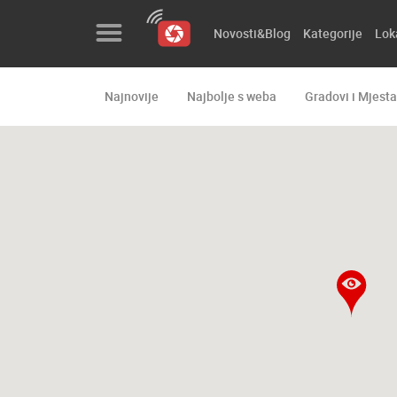
Novosti&Blog
Kategorije
Lok
Najnovije
Najbolje s weba
Gradovi i Mjesta
Novosti&Blog
Kategorije
Lokacije
Event&Site
Izdvojeno
Povijest
Karta