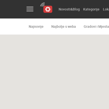
Novosti&Blog
Kategorije
Lok
Najnovije
Najbolje s weba
Gradovi i Mjesta
Novosti&Blog
Kategorije
Lokacije
Event&Site
Izdvojeno
Povijest
Karta