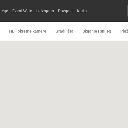
acije
Event&Site
Izdvojeno
Povijest
Karta
HD - okretne kamere
Gradilišta
Skijanje i snijeg
Pla