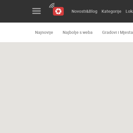
Novosti&Blog
Kategorije
Lok
Najnovije
Najbolje s weba
Gradovi i Mjesta
Novosti&Blog
Kategorije
Lokacije
Event&Site
Izdvojeno
Povijest
Karta