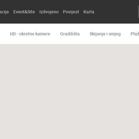
acije
Event&Site
Izdvojeno
Povijest
Karta
HD - okretne kamere
Gradilišta
Skijanje i snijeg
Pla