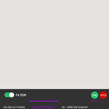
FILTERI
(
98
)
(
512
)
NAJBOLJE S WEBA
GRADOVI I MJESTA
HD - OKRETNE KAMERE
GRADILIŠTA