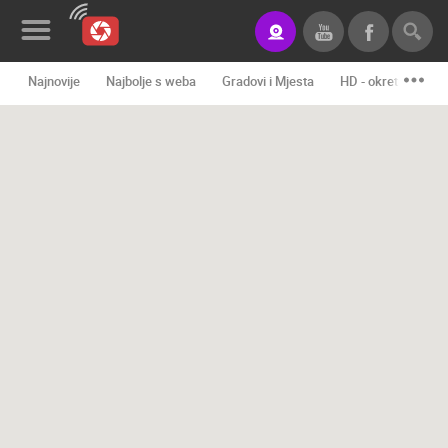
Najnovije
Najbolje s weba
Gradovi i Mjesta
HD - okretne kame
Novosti&Blog
Kategorije
Lokacije
Event&Site
Izdvojeno
Povijest
Karta
KONTAKTIRAJTE
NAS