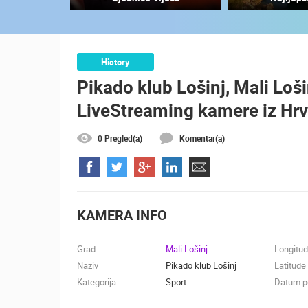
OPĆA BOLNICA OGULIN
REKONSTRUKCIJA KOTLOVNICE -
KAMERA 03
OGULIN
KATEGORIJE KAMERA
History
Pikado klub Lošinj, Mali Loši
NAJBOLJE S WEBA
GRADOVI I MJESTA
LiveStreaming kamere iz Hr
TRANSPORT I PROMET
ZNAMENITOSTI
0 Pregled(a)
Komentar(a)
KAMERA INFO
Grad
Mali Lošinj
Longitu
Naziv
Pikado klub Lošinj
Latitude
Kategorija
Sport
Datum po