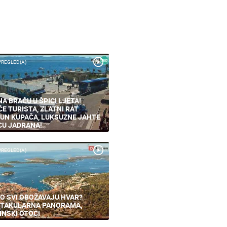
PREGLED(A)
NA BRAČU U ŠPICI LJETA!
ĆE TURISTA, ZLATNI RAT
UN KUPAČA, LUKSUZNE JAHTE
CU JADRANA!
PREGLED(A)
O SVI OBOŽAVAJU HVAR?
TAKULARNA PANORAMA,
INSKI OTOCI