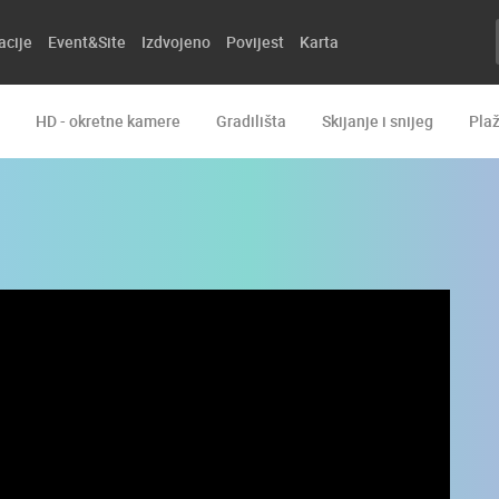
acije
Event&Site
Izdvojeno
Povijest
Karta
HD - okretne kamere
Gradilišta
Skijanje i snijeg
Pla