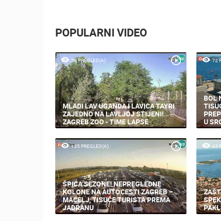
POPULARNI VIDEO
36 PREGLED(A)
72 
BOL 
MLADI LAV UGANDA I LAVICA TAYRI
TISU
ZAJEDNO NA LAVLJOJ STIJENI!
PREP
ZAGREB ZOO - TIME LAPSE
U SR
135 PREGLED(A)
43 
ŠPICA SEZONE! NEPREGLEDNE
KOLONE NA AUTOCESTI ZAGREB –
ZAŠT
MACELJ, TISUĆE TURISTA PREMA
SPEK
JADRANU
PAKL