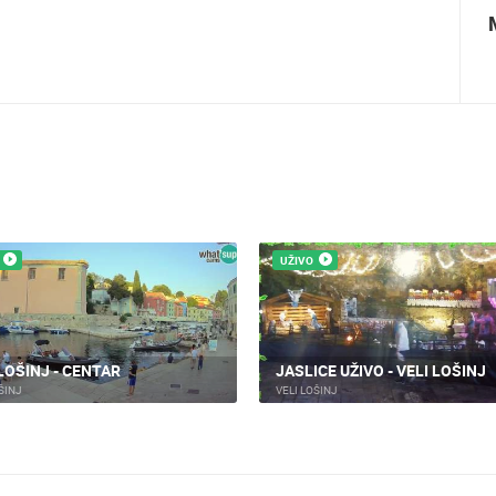
Paški ljetni karneval
UŽIVO
 LOŠINJ - CENTAR
JASLICE UŽIVO - VELI LOŠINJ
ŠINJ
VELI LOŠINJ