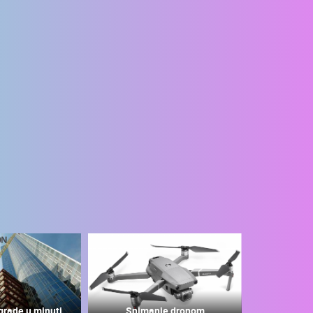
grade u minuti
Snimanje dronom