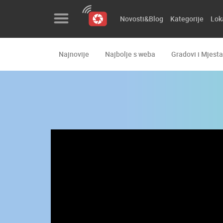
Novosti&Blog
Kategorije
Lok
Najnovije
Najbolje s weba
Gradovi i Mjesta
Novosti&Blog
Kategorije
Lokacije
Event&Site
Izdvojeno
Povijest
Karta