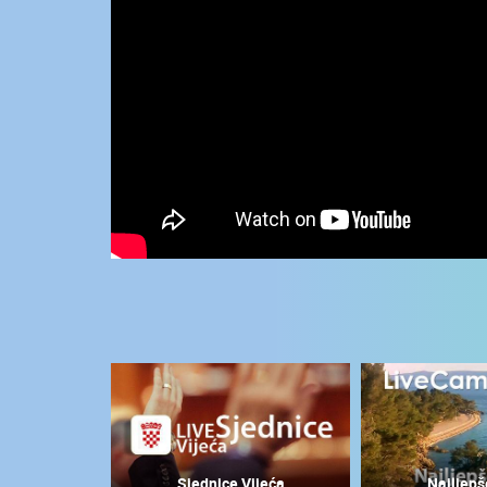
KONTAKTIRAJTE
NAS
MEDIJI O
NAMA,
NAGRADE I
PRIZNANJA
DONACIJE
ZA NOVE
WEB
KAMERE
TERMS OF
USE
NAJNOVIJE KAMERE
PRIVACY
POLICY
UŽIVO
0 GLEDATELJ(A)
BANERI
Sjednice Vijeća
Najljepš