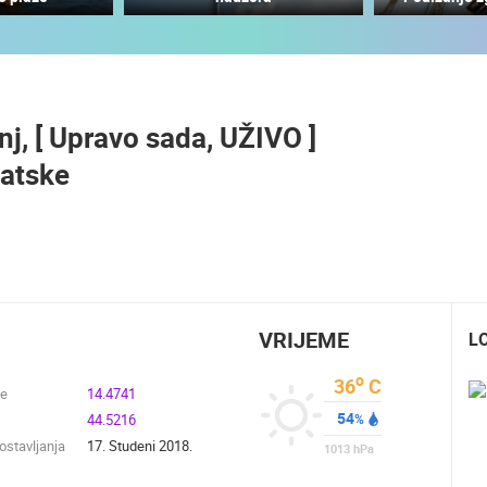
SUTIVAN, OTOK BRAČ PANORAMSKA
OKRETNA KAMERA
MRKOPALJ SKIJALIŠTE ČELIMBAŠA
SUTIVAN
MRKOPALJ
nj, [ Upravo sada, UŽIVO ]
HD - OKRETNE KAMERE
GRADILIŠTA
SKIJANJE I SNIJEG
PLAŽE
MARINE I LUČICE
vatske
SVJETSKA BAŠTINA
SPORT
VRIJEME
L
o
36
C
de
14.4741
54
44.5216
%
stavljanja
17. Studeni 2018.
1013
hPa