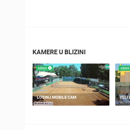
KAMERE U BLIZINI
UŽIVO
UŽIVO
NA VJEŽBA
ORENOG
LOSINJ MOBILE CAM
VELI
VELI LOŠINJ
VELI LO