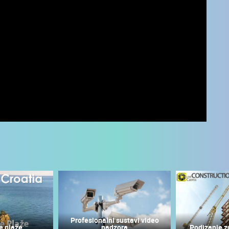
UŽIVO
0 GLEDATELJ(A)
UŽIVO
0 GLEDATELJ(A)
Profesionalni sustavi video
e plaže
nadzora
Podizanje z