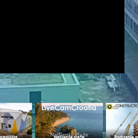
UŽIVO
0 GLEDATELJ(A)
UŽIVO
0 GLEDATELJ(A)
radilišta
Najljepše plaže
Podizanje z