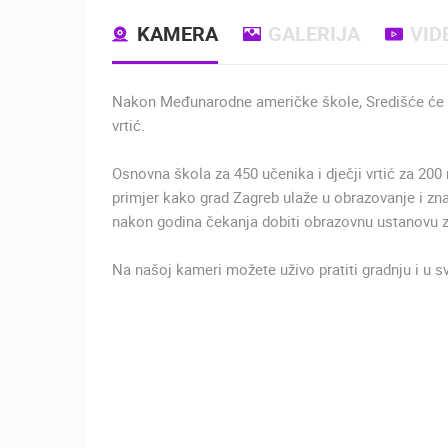
KAMERA
GALERIJA
VID
Nakon Međunarodne američke škole, Središće će d
vrtić.
Osnovna škola za 450 učenika i dječji vrtić za 20
primjer kako grad Zagreb ulaže u obrazovanje i zn
nakon godina čekanja dobiti obrazovnu ustanovu za
Na našoj kameri možete uživo pratiti gradnju i u s