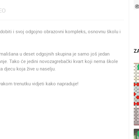
EO
obiti i svoj odgojno obrazovni kompleks, osnovnu školu i
Z
0 mališana u deset odgojnih skupina je samo još jedan
anje. Tako će jedini novozagrebački kvart koji nema škole
 djecu koja žive u naselju.
vakom trenutku vidjeti kako napraduje!