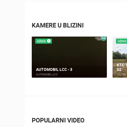
KAMERE U BLIZINI
UŽIVO
 OPREMANJE
VELIKA GORICA - CENTAR
VELIKA GORICA
POPULARNI VIDEO