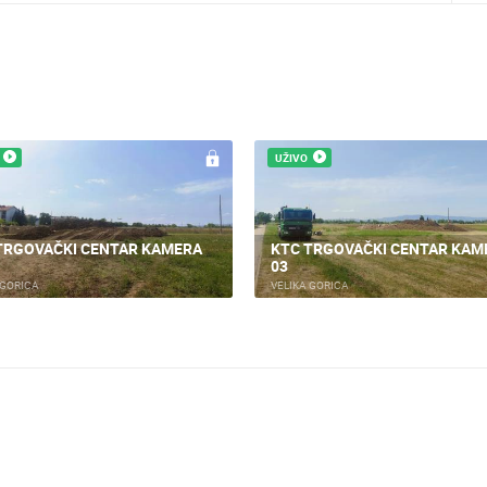
UŽIVO
UŽIVO
KTC TRGOVAČKI CENTAR KAMERA
01
UNUTARNJE PREURE
VELIKA GORICA
VELIKA GORICA