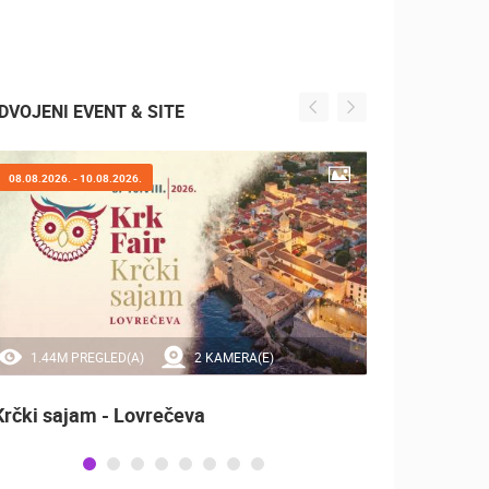
DVOJENI EVENT & SITE
08.08.2026. - 10.08.2026.
07.08.2
1.44M PREGLED(A)
2 KAMERA(E)
20
Krčki sajam - Lovrečeva
Sinjsk