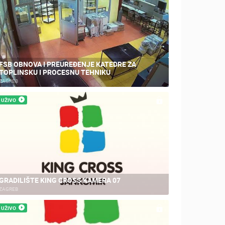
FSB OBNOVA I PREUREĐENJE KATEDRE ZA
TOPLINSKU I PROCESNU TEHNIKU
ZAGREB
UŽIVO
GRADILIŠTE KING CROSS KAMERA 07
ZAGREB
UŽIVO