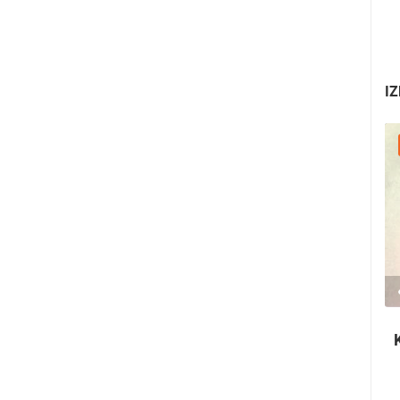
IZ
30.07.2026. - 30.07.2026.
2.03M PREGLED(A)
2 KAMERA(E)
Ninska šokolijada - autentična turistička
priča