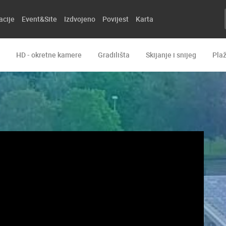
acije
Event&Site
Izdvojeno
Povijest
Karta
HD - okretne kamere
Gradilišta
Skijanje i snijeg
Pla