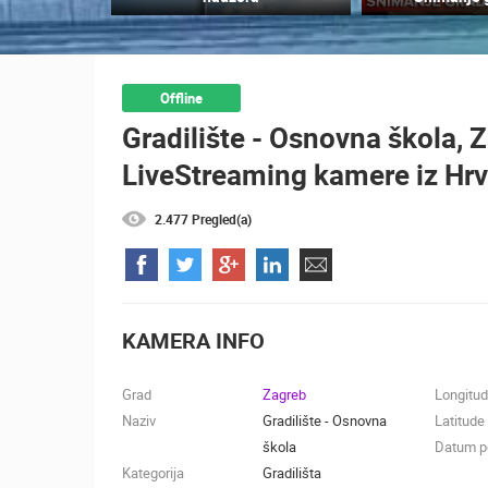
SUTIVAN, OTOK BRAČ PANORAMSK
OKRETNA KAMERA
SUTIVAN
KATEGORIJE KAMERA
Offline
Gradilište - Osnovna škola, 
NAJBOLJE S WEBA
GRADOVI I MJESTA
LiveStreaming kamere iz Hr
TRANSPORT I PROMET
ZNAMENITOSTI
2.477 Pregled(a)
KAMERA INFO
Grad
Zagreb
Longitu
Naziv
Gradilište - Osnovna
Latitude
škola
Datum po
Kategorija
Gradilišta