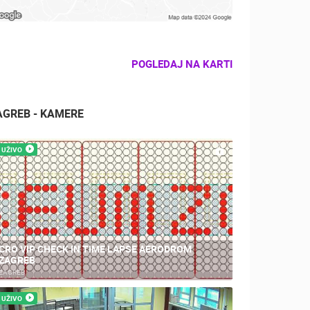
POGLEDAJ NA KARTI
AGREB - KAMERE
UŽIVO
CRO VIP CHECK IN TIME LAPSE AERODROM
ZAGREB
ZAGREB
UŽIVO