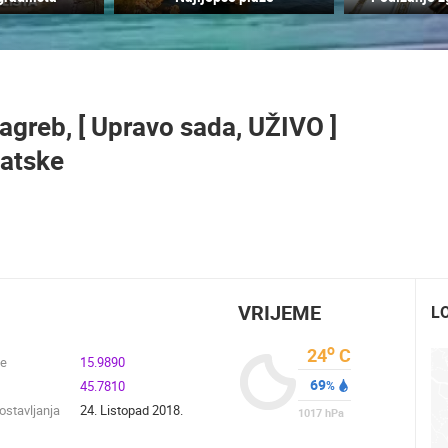
A
MRKOPALJ SANJKALIŠTE
ČELIMBAŠA
MRKOPALJ SKIJALIŠTE ČELIMBAŠA
MRKOPALJ
MRKOPALJ
Zagreb, [ Upravo sada, UŽIVO ]
HD - OKRETNE KAMERE
GRADILIŠTA
SKIJANJE I SNIJEG
PLAŽE
MARINE I LUČICE
vatske
SVJETSKA BAŠTINA
SPORT
VRIJEME
L
o
24
C
de
15.9890
69
45.7810
%
stavljanja
24. Listopad 2018.
1017
hPa