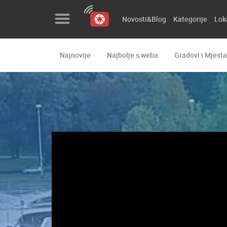
Novosti&Blog
Kategorije
Lok
Najnovije
Najbolje s weba
Gradovi i Mjesta
Novosti&Blog
Kategorije
Lokacije
Event&Site
Izdvojeno
Povijest
Karta