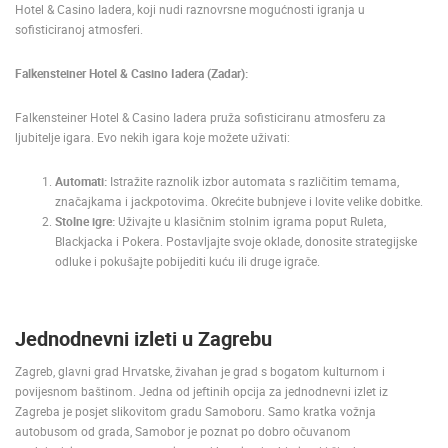
Hotel & Casino Iadera, koji nudi raznovrsne mogućnosti igranja u
sofisticiranoj atmosferi.
NAJNOVIJE KAMERE
UŽIVO
0 GLEDATELJ(A)
UŽIVO
Falkensteiner Hotel & Casino Iadera (Zadar):
Falkensteiner Hotel & Casino Iadera pruža sofisticiranu atmosferu za
ljubitelje igara. Evo nekih igara koje možete uživati:
Automati:
Istražite raznolik izbor automata s različitim temama,
MRKOPALJ SANJKALIŠTE ČELIMBAŠA
MRKOPALJ 
značajkama i jackpotovima. Okrećite bubnjeve i lovite velike dobitke.
MRKOPALJ
MRKOPALJ
Stolne igre:
Uživajte u klasičnim stolnim igrama poput Ruleta,
Blackjacka i Pokera. Postavljajte svoje oklade, donosite strategijske
KATEGORIJE KAMERA
odluke i pokušajte pobijediti kuću ili druge igrače.
NAJBOLJE S WEBA
GRADOVI I MJESTA
HD - OKRETNE KAMERE
GRADILIŠTA
SKIJANJE I SNIJEG
PLAŽE
MARINE I LUČICE
ZOO
Jednodnevni izleti u Zagrebu
DOGAĐANJA I ZANIMLJIVOSTI
TRANSPORT I PROMET
Zagreb, glavni grad Hrvatske, živahan je grad s bogatom kulturnom i
ZNAMENITOSTI
SVJETSKA BAŠTINA
SPORT
povijesnom baštinom. Jedna od jeftinih opcija za jednodnevni izlet iz
Zagreba je posjet slikovitom gradu Samoboru. Samo kratka vožnja
autobusom od grada, Samobor je poznat po dobro očuvanom