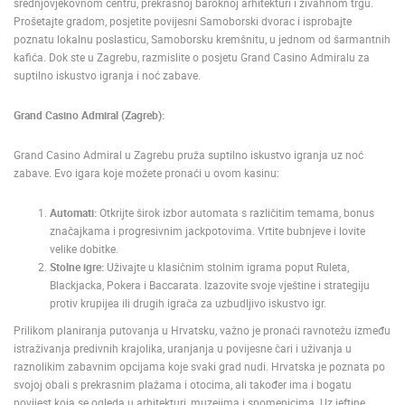
srednjovjekovnom centru, prekrasnoj baroknoj arhitekturi i živahnom trgu.
Prošetajte gradom, posjetite povijesni Samoborski dvorac i isprobajte
poznatu lokalnu poslasticu, Samoborsku kremšnitu, u jednom od šarmantnih
kafića. Dok ste u Zagrebu, razmislite o posjetu Grand Casino Admiralu za
suptilno iskustvo igranja i noć zabave.
Grand Casino Admiral (Zagreb):
Grand Casino Admiral u Zagrebu pruža suptilno iskustvo igranja uz noć
zabave. Evo igara koje možete pronaći u ovom kasinu:
Automati:
Otkrijte širok izbor automata s različitim temama, bonus
značajkama i progresivnim jackpotovima. Vrtite bubnjeve i lovite
velike dobitke.
Stolne igre:
Uživajte u klasičnim stolnim igrama poput Ruleta,
Blackjacka, Pokera i Baccarata. Izazovite svoje vještine i strategiju
protiv krupijea ili drugih igrača za uzbudljivo iskustvo igr.
Prilikom planiranja putovanja u Hrvatsku, važno je pronaći ravnotežu između
istraživanja predivnih krajolika, uranjanja u povijesne čari i uživanja u
raznolikim zabavnim opcijama koje svaki grad nudi. Hrvatska je poznata po
svojoj obali s prekrasnim plažama i otocima, ali također ima i bogatu
povijest koja se ogleda u arhitekturi, muzejima i spomenicima. Uz jeftine