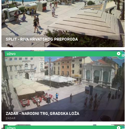
SPLIT - RIVA HRVATSKOG PREPORODA
SPLIT
UŽIVO
ZADAR - NARODNI TRG, GRADSKA LOŽA
ZADAR
UŽIVO