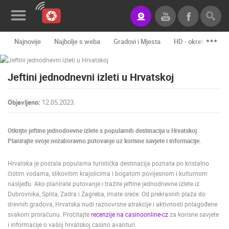
Najnovije
Najbolje s weba
Gradovi i Mjesta
HD - okretne kame
Novosti&Blog
Jeftini jednodnevni izleti u Hrvatskoj
Kategorije
Lokacije
Objavljeno:
12.05.2023.
Event&Site
Otkrijte jeftine jednodnevne izlete s popularnih destinacija u Hrvatskoj.
Izdvojeno
Planirajte svoje nezaboravno putovanje uz korisne savjete i informacije.
Povijest
Hrvatska je postala popularna turistička destinacija poznata po kristalno
čistim vodama, slikovitim krajolicima i bogatom povijesnom i kulturnom
Karta
nasljeđu. Ako planirate putovanje i tražite jeftine jednodnevne izlete iz
Dubrovnika, Splita, Zadra i Zagreba, imate sreće. Od prekrasnih plaža do
drevnih gradova, Hrvatska nudi raznovrsne atrakcije i aktivnosti prilagođene
svakom proračunu. Pročitajte
recenzije na casinoonline-cz
za korisne savjete
KONTAKTIRAJTE
i informacije o vašoj hrvatskoj casino avanturi.
NAS