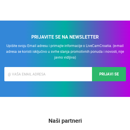
PRIJAVITE SE NA NEWSLETTER
Upišite svoju Email adresu i primajte informacije o LiveCamCroatia. (e-mail
adresa se koristi isključivo u svrhe slanja promotivnih ponuda i novosti, nije
javno vidljiva)
PRIJAVI SE
Naši partneri