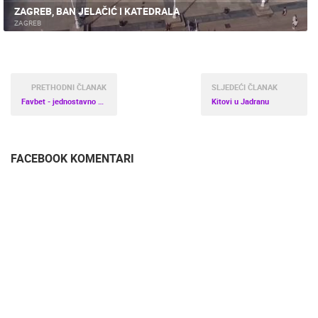
ZAGREB, BAN JELAČIĆ I KATEDRALA
ZAGREB
PRETHODNI ČLANAK
SLJEDEĆI ČLANAK
Favbet - jednostavno online sportsko klađenje
Kitovi u Jadranu
FACEBOOK KOMENTARI