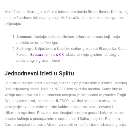
ENGLISH
Merit Casino Libertas, smješten u luksuznom hotelu Rixos Libertas Dubrovnik,
nudi sofisticirano iskustvo igranja. Možete uživati u raznim kasino igrama,
uključujući:
Automati:
Iskušajte sreću na širokom izboru automata koji imaju
različite teme i načine igre.
Stolne igre:
Uključite se u klasične stolne igre poput Blackjacka, Ruleta,
Pokera i
Baccarat online u CR
. Iskušajte svoje vještine i strategiju
protiv drugih igrača ili kuće.
Jednodnevni izleti u Splitu
Split, drugi najveći grad Hrvatske, poznat je po prekrasnim plažama i drevnoj
Dioklecijanovoj palači, koja je UNESCO-ova svjetska baština. Samo kratka
vožnja automobilom ili autobusom udaljena je šarmantna mjestašca Trogir.
Ovaj povijesni grad, također na UNESCO-ovoj listi, ima dobro očuvano
srednjovjekovno središte s uskim kaldrmama, prekrasnim crkvama i
slikovitim trgovima. Provedite dan šetajući centrom grada i kušajte ukusnu
lokalnu kuhinju u pristupačnim restoranima. U Splitu, posjetite Platinum
Casino, smješten u hotelu Atrium, za suptilno i sofisticirano iskustvo igranja.