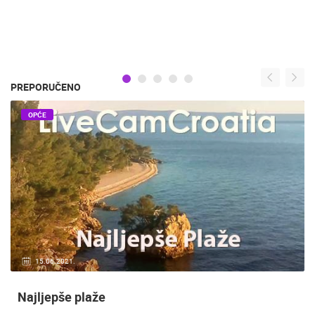
PREPORUČENO
OPĆE
15.06.2021.
Najljepše plaže