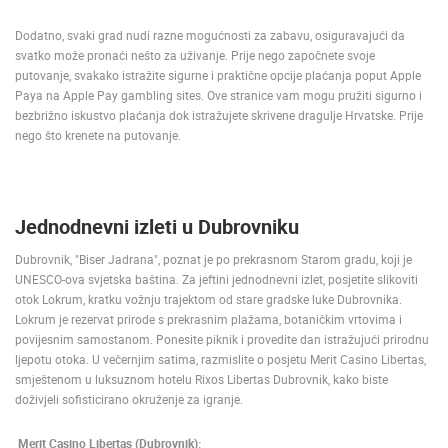
MEDIJI O
Dodatno, svaki grad nudi razne mogućnosti za zabavu, osiguravajući da
NAMA,
svatko može pronaći nešto za uživanje. Prije nego započnete svoje
NAGRADE I
putovanje, svakako istražite sigurne i praktične opcije plaćanja poput Apple
PRIZNANJA
Paya na Apple Pay gambling sites. Ove stranice vam mogu pružiti sigurno i
bezbrižno iskustvo plaćanja dok istražujete skrivene dragulje Hrvatske. Prije
DONACIJE
nego što krenete na putovanje.
ZA NOVE
WEB
KAMERE
Jednodnevni izleti u Dubrovniku
TERMS OF
USE
Dubrovnik, "Biser Jadrana", poznat je po prekrasnom Starom gradu, koji je
PRIVACY
UNESCO-ova svjetska baština. Za jeftini jednodnevni izlet, posjetite slikoviti
POLICY
otok Lokrum, kratku vožnju trajektom od stare gradske luke Dubrovnika.
Lokrum je rezervat prirode s prekrasnim plažama, botaničkim vrtovima i
BANERI
povijesnim samostanom. Ponesite piknik i provedite dan istražujući prirodnu
ljepotu otoka. U večernjim satima, razmislite o posjetu Merit Casino Libertas,
smještenom u luksuznom hotelu Rixos Libertas Dubrovnik, kako biste
doživjeli sofisticirano okruženje za igranje.
HRVATSKI
Merit Casino Libertas (Dubrovnik):