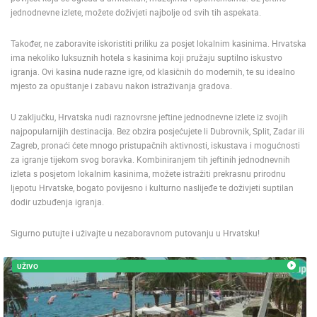
jednodnevne izlete, možete doživjeti najbolje od svih tih aspekata.
Također, ne zaboravite iskoristiti priliku za posjet lokalnim kasinima. Hrvatska
ima nekoliko luksuznih hotela s kasinima koji pružaju suptilno iskustvo
igranja. Ovi kasina nude razne igre, od klasičnih do modernih, te su idealno
mjesto za opuštanje i zabavu nakon istraživanja gradova.
U zaključku, Hrvatska nudi raznovrsne jeftine jednodnevne izlete iz svojih
najpopularnijih destinacija. Bez obzira posjećujete li Dubrovnik, Split, Zadar ili
Zagreb, pronaći ćete mnogo pristupačnih aktivnosti, iskustava i mogućnosti
za igranje tijekom svog boravka. Kombiniranjem tih jeftinih jednodnevnih
izleta s posjetom lokalnim kasinima, možete istražiti prekrasnu prirodnu
ljepotu Hrvatske, bogato povijesno i kulturno naslijeđe te doživjeti suptilan
dodir uzbuđenja igranja.
Sigurno putujte i uživajte u nezaboravnom putovanju u Hrvatsku!
UŽIVO