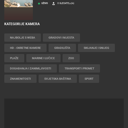
UŽIVO
0 GLEDATELJ(A)
KATEGORIJE KAMERA
NAJBOLJE S WEBA
GRADOVI I MJESTA
HD - OKRETNE KAMERE
GRADILIŠTA
SKIJANJE I SNIJEG
PLAŽE
MARINE I LUČICE
ZOO
DOGAĐANJA I ZANIMLJIVOSTI
TRANSPORT I PROMET
ZNAMENITOSTI
SVJETSKA BAŠTINA
SPORT