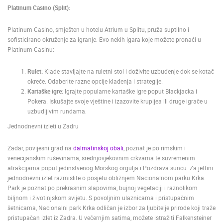
Platinum Casino (Split):
Platinum Casino, smješten u hotelu Atrium u Splitu, pruža suptilno i
sofisticirano okruženje za igranje. Evo nekih igara koje možete pronaći u
Platinum Casinu:
Rulet:
Klade stavljajte na ruletni stol i doživite uzbuđenje dok se kotač
okreće. Odaberite razne opcije klađenja i strategije.
Kartaške igre:
Igrajte popularne kartaške igre poput Blackjacka i
Pokera. Iskušajte svoje vještine i izazovite krupijea ili druge igrače u
uzbudljivim rundama.
Jednodnevni izleti u Zadru
Zadar, povijesni grad na
dalmatinskoj obali
, poznat je po rimskim i
venecijanskim ruševinama, srednjovjekovnim crkvama te suvremenim
atrakcijama poput jedinstvenog Morskog orgulja i Pozdrava suncu. Za jeftini
jednodnevni izlet razmislite o posjetu obližnjem Nacionalnom parku Krka.
Park je poznat po prekrasnim slapovima, bujnoj vegetaciji i raznolikom
biljnom i životinjskom svijetu. S povoljnim ulaznicama i pristupačnim
šetnicama, Nacionalni park Krka odličan je izbor za ljubitelje prirode koji traže
pristupačan izlet iz Zadra. U večernjim satima, možete istražiti Falkensteiner